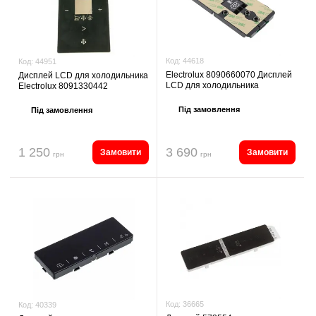
Код:
44618
Код:
44951
Electrolux 8090660070 Дисплей
Дисплей LCD для холодильника
LCD для холодильника
Electrolux 8091330442
Під замовлення
Під замовлення
1 250
3 690
Замовити
Замовити
грн
грн
Код:
36665
Код:
40339