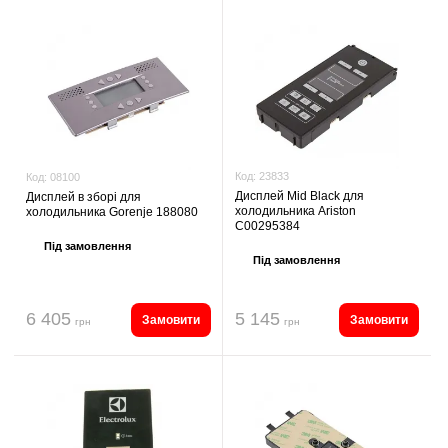
Код:
23833
Код:
08100
Дисплей Mid Black для
Дисплей в зборі для
холодильника Ariston
холодильника Gorenje 188080
C00295384
Під замовлення
Під замовлення
6 405
5 145
Замовити
Замовити
грн
грн