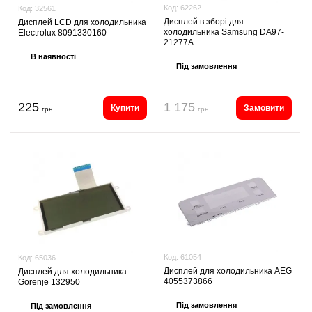
Код:
62262
Код:
32561
Дисплей в зборі для
Дисплей LCD для холодильника
холодильника Samsung DA97-
Electrolux 8091330160
21277A
В наявності
Під замовлення
225
1 175
Купити
Замовити
грн
грн
Код:
61054
Код:
65036
Дисплей для холодильника AEG
Дисплей для холодильника
4055373866
Gorenje 132950
Під замовлення
Під замовлення