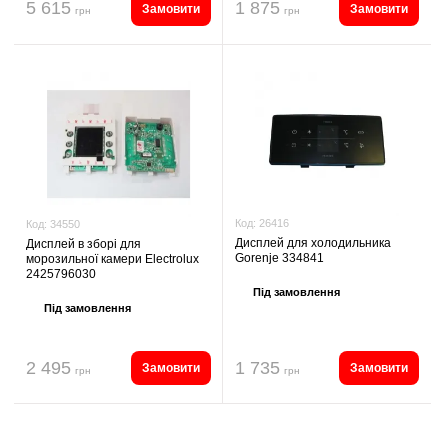
5 615
1 875
Замовити
Замовити
грн
грн
Код:
26416
Код:
34550
Дисплей для холодильника
Дисплей в зборі для
Gorenje 334841
морозильної камери Electrolux
2425796030
Під замовлення
Під замовлення
2 495
1 735
Замовити
Замовити
грн
грн