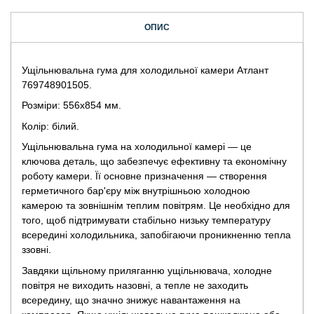
ОПИС
Ущільнювальна гума для холодильної камери Атлант
769748901505.
Розміри: 556х854 мм.
Колір: білий.
Ущільнювальна гума на холодильної камері — це
ключова деталь, що забезпечує ефективну та економічну
роботу камери. Її основне призначення — створення
герметичного бар'єру між внутрішньою холодною
камерою та зовнішнім теплим повітрям. Це необхідно для
того, щоб підтримувати стабільно низьку температуру
всередині холодильника, запобігаючи проникненню тепла
ззовні.
Завдяки щільному приляганню ущільнювача, холодне
повітря не виходить назовні, а тепле не заходить
всередину, що значно знижує навантаження на