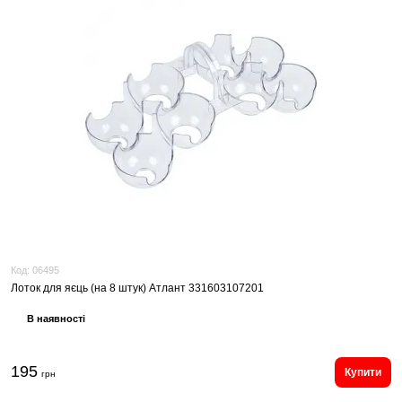
Код:
06495
Лоток для яєць (на 8 штук) Атлант 331603107201
В наявності
195
Купити
грн