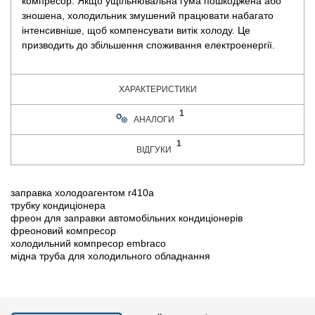
компресор. Якщо ущільнювальна гума пошкоджена або
зношена, холодильник змушений працювати набагато
інтенсивніше, щоб компенсувати витік холоду. Це
призводить до збільшення споживання електроенергії.
ХАРАКТЕРИСТИКИ
1
АНАЛОГИ
1
ВІДГУКИ
заправка холодоагентом r410a
трубку кондиціонера
фреон для заправки автомобільних кондиціонерів
фреоновий компресор
холодильний компресор embraco
мідна труба для холодильного обладнання