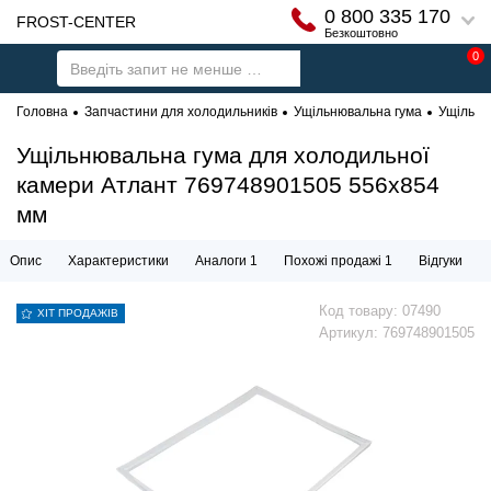
0 800 335 170
FROST-CENTER
Безкоштовно
0
Головна
Запчастини для холодильників
Ущільнювальна гума
Ущільню
Ущільнювальна гума для холодильної
камери Атлант 769748901505 556х854
мм
Опис
Характеристики
Аналоги 1
Похожі продажі 1
Відгуки
Код товару:
07490
ХІТ ПРОДАЖІВ
Артикул:
769748901505