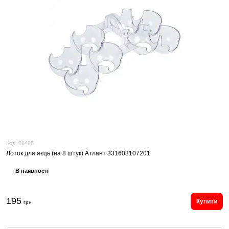
Код:
06495
Лоток для яєць (на 8 штук) Атлант 331603107201
В наявності
195
Купити
грн