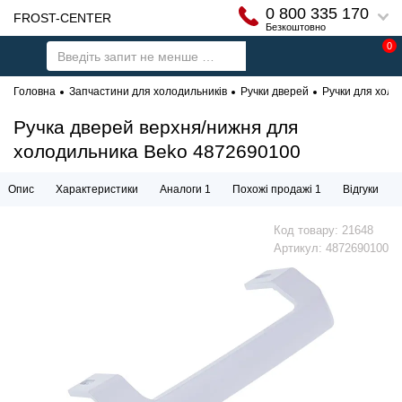
0 800 335 170
FROST-CENTER
Безкоштовно
0
Головна
Запчастини для холодильників
Ручки дверей
Ручки для холо
Ручка дверей верхня/нижня для
холодильника Beko 4872690100
Опис
Характеристики
Аналоги 1
Похожі продажі 1
Відгуки
Код товару:
21648
Артикул:
4872690100