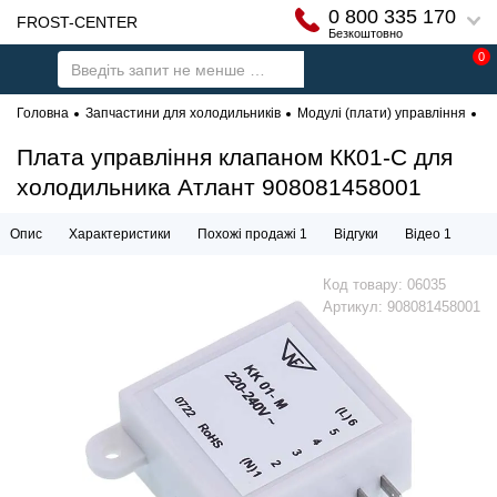
0 800 335 170
FROST-CENTER
Безкоштовно
0
Головна
Запчастини для холодильників
Модулі (плати) управління
Мо
Плата управління клапаном КК01-С для
холодильника Атлант 908081458001
Опис
Характеристики
Похожі продажі 1
Відгуки
Відео 1
Код товару:
06035
Артикул:
908081458001