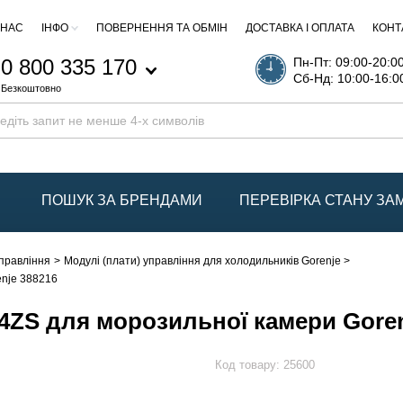
 НАС
ІНФО
ПОВЕРНЕННЯ ТА ОБМІН
ДОСТАВКА І ОПЛАТА
КОНТ
0 800 335 170
Пн-Пт: 09:00-20:0
Сб-Нд: 10:00-16:0
Безкоштовно
ПОШУК ЗА БРЕНДАМИ
ПЕРЕВІРКА СТАНУ З
управління
Модулі (плати) управління для холодильників Gorenje
enje 388216
4ZS для морозильної камери Goren
Код товару:
25600