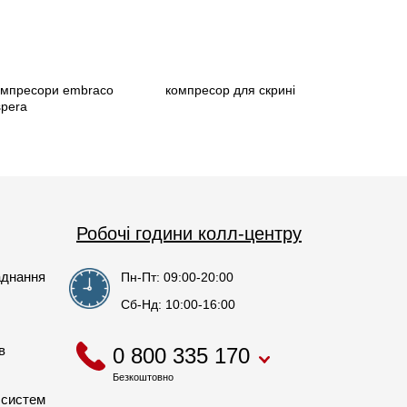
омпресори embraco
компресор для скрині
spera
Робочі години колл-центру
аднання
Пн-Пт: 09:00-20:00
Сб-Нд: 10:00-16:00
в
0 800 335 170
Безкоштовно
 систем