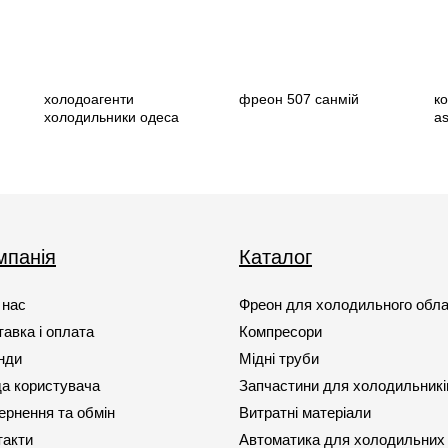
холодоагенти
фреон 507 санмій
к
холодильники одеса
a
мпанія
Каталог
 нас
Фреон для холодильного обл
авка і оплата
Компресори
нди
Мідні труби
да користувача
Запчастини для холодильникі
ернення та обмін
Витратні матеріали
такти
Автоматика для холодильних