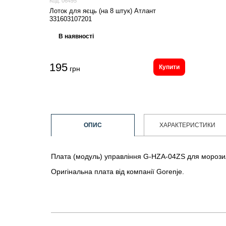
Код:
06495
Лоток для яєць (на 8 штук) Атлант
331603107201
В наявності
195
Купити
грн
ОПИС
ХАРАКТЕРИСТИКИ
Плата (модуль) управління G-HZA-04ZS для морози
Оригінальна плата від компанії Gorenje.