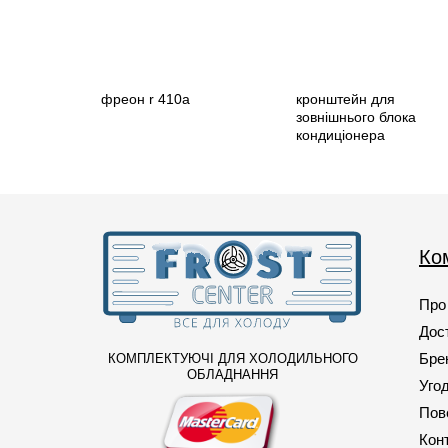
фреон r 410a
кронштейн для
зовнішнього блока
кондиціонера
Ко
Про
Дост
Бре
КОМПЛЕКТУЮЧІ ДЛЯ ХОЛОДИЛЬНОГО
ОБЛАДНАННЯ
Уго
Пов
Кон