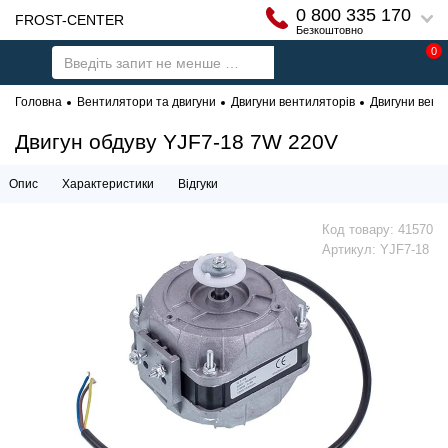
0 800 335 170
FROST-CENTER
Безкоштовно
0
Головна
Вентилятори та двигуни
Двигуни вентиляторів
Двигуни вент
Двигун обдуву YJF7-18 7W 220V
Опис
Характеристики
Відгуки
Код товару:
41570
Артикул:
YJF7-18