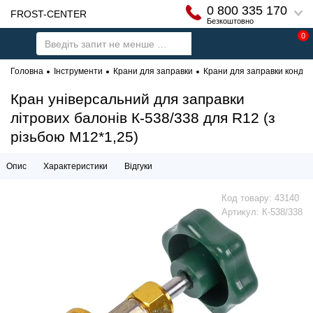
0 800 335 170
FROST-CENTER
Безкоштовно
0
Головна
Інструменти
Крани для заправки
Крани для заправки конди
Кран універсальний для заправки
літрових балонів К-538/338 для R12 (з
різьбою М12*1,25)
Опис
Характеристики
Відгуки
Код товару:
43140
Артикул:
К-538/338